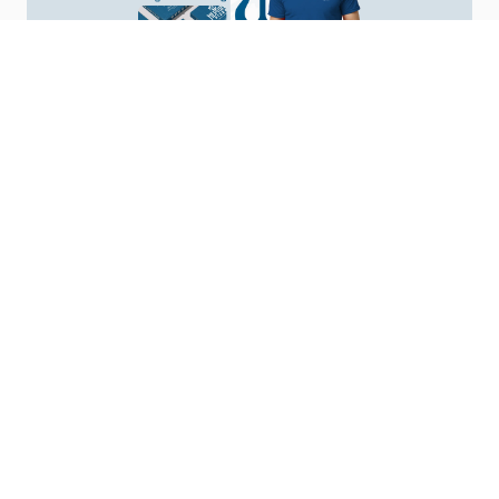
Your Vision, Our Design
Start a Project
Company
(786) 304-2439
sales@1nationgfx.com
8311 NW 64th St Suite 3 Miami, FL 33166
About Us
FAQs