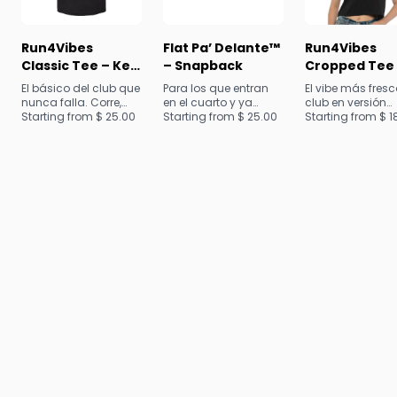
Run4Vibes
Run4Vibes
Flat Pa’ Delante™
Cropped Tee
Classic Tee – Key
– Snapback
Chill & Run Ed
Biscayne Run
El vibe más fresc
El básico del club que
Para los que entran
Vibe Repeat
club en versión
nunca falla. Corre,
en el cuarto y ya
cropped. Corre,
Starting from $
1
vibra y repite con el
Starting from $
25.00
tienen la última
Starting from $
25.00
entrena o combí
estilo clásico de Key
palabra.
con tus jeans
Biscayne.
favoritos.